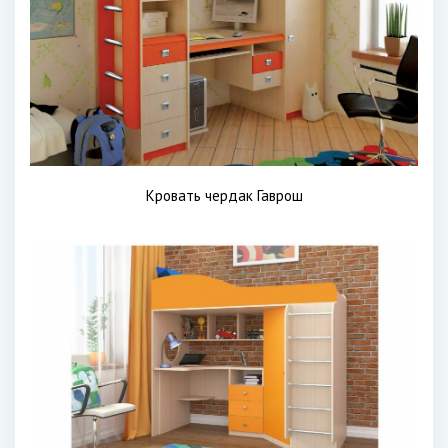
Кровать чердак Гаврош