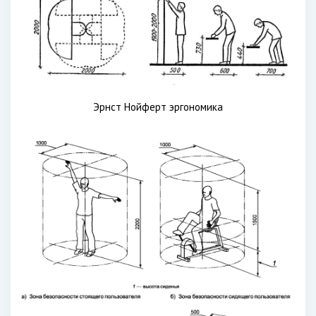
Эрнст Нойферт эргономика