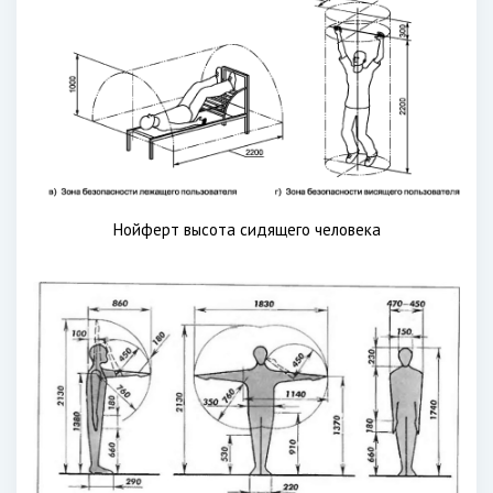
Нойферт высота сидящего человека